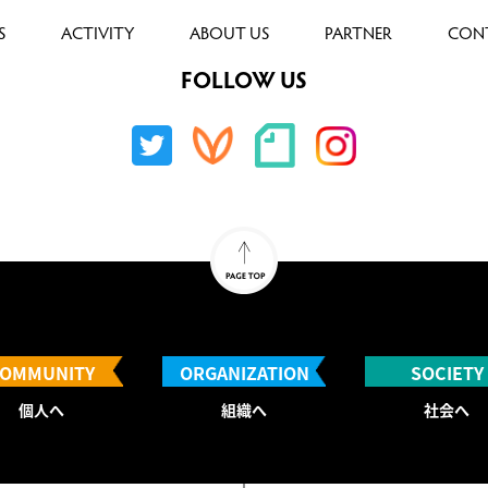
S
ACTIVITY
ABOUT US
PARTNER
CON
FOLLOW US
OMMUNITY
ORGANIZATION
SOCIETY
個人へ
組織へ
社会へ