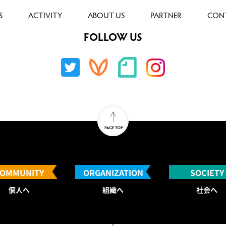
S
ACTIVITY
ABOUT US
PARTNER
CON
FOLLOW US
OMMUNITY
ORGANIZATION
SOCIETY
個人へ
組織へ
社会へ