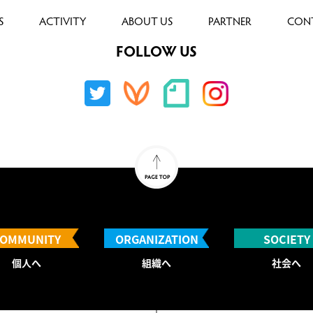
S
ACTIVITY
ABOUT US
PARTNER
CON
FOLLOW US
OMMUNITY
ORGANIZATION
SOCIETY
個人へ
組織へ
社会へ